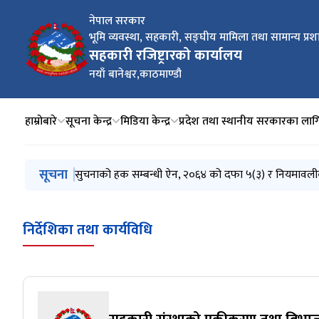
नेपाल सरकार
भूमि व्यवस्था, सहकारी, सङ्घीय मामिला तथा सामान्य प्रश
सहकारी रजिष्ट्रारको कार्यालय
नयाँ बानेश्वर,काठमाण्डौ
हाम्रोबारे
सूचना केन्द्र
मिडिया केन्द्र
प्रदेश तथा स्थानीय सरकारका लागि
मुख्य नेभिगेसनमा जानुहोस्
सूचना
सुचनाको हक सम्बन्धी ऐन, २०६४ को दफा ५(३) र नियमावल
सुचनाको हक सम्बन्धी ऐन, २०६४ को दफा ५(३) र नियमावल
कोपोमिस प्रणालीमा आवद्ध भई विवरण अनिवार्य रुपमा अद्यावधि
COPOMIS तालिम संचालन सम्बन्धी सूचना ।
विज्ञप्ति
निर्देशिका तथा कार्यविधि