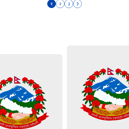
१
२
३