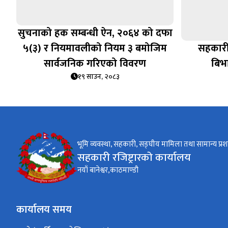
सुचनाको हक सम्बन्धी ऐन, २०६४ को दफा
५(३) र नियमावलीको नियम ३ बमोजिम
सहकारी
सार्वजनिक गरिएको विवरण
बिभ
१९ साउन, २०८३
भूमि व्यवस्था, सहकारी, सङ्घीय मामिला तथा सामान्य प्रश
सहकारी रजिष्ट्रारको कार्यालय
नयाँ बानेश्वर,काठमाण्डौ
कार्यालय समय