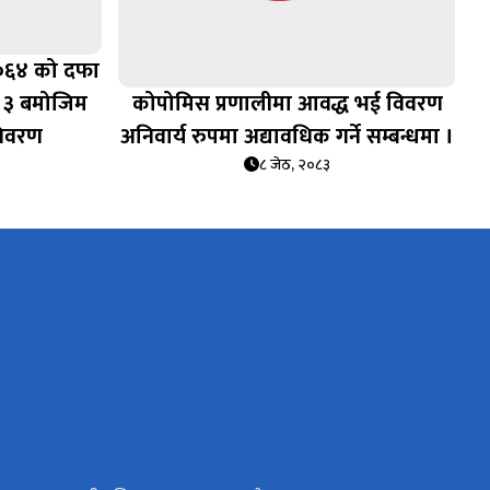
२०६४ को दफा
 ३ बमोजिम
कोपोमिस प्रणालीमा आवद्ध भई विवरण
विवरण
अनिवार्य रुपमा अद्यावधिक गर्ने सम्बन्धमा ।
८ जेठ, २०८३