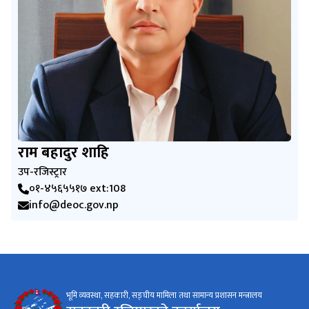
राम बहादुर शाहि
उप-रजिस्ट्रार
०१-४५६५५१७ ext:108
info@deoc.gov.np
भूमि व्यवस्था, सहकारी, सङ्घीय मामिला तथा सामान्य प्रशासन मन्त्रालय