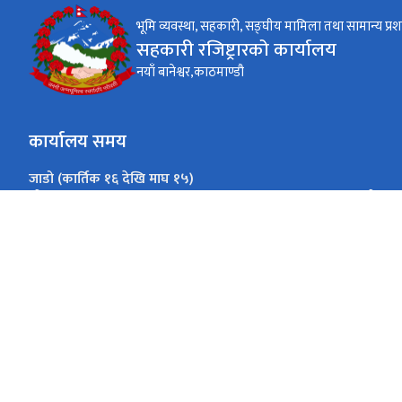
भूमि व्यवस्था, सहकारी, सङ्घीय मामिला तथा सामान्य प्रश
सहकारी रजिष्ट्रारको कार्यालय
नयाँ बानेश्वर,काठमाण्डौ
कार्यालय समय
जाडो (कार्तिक १६ देखि माघ १५)
( ०९:०० - ४:०० ) बजे
सोमबार-शुक्रबार
गर्मी (माघ १६ देखि कार्तिक १५)
( ०९:०० - ५:०० ) बजे
सोमबार-शुक्रबार
नयाँ बानेश्वर,काठमाण्डौ
info@deoc.gov.