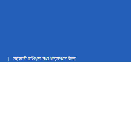
सहकारी प्रशिक्षण तथा अनुसन्धान केन्द्र
एकीकृत कार्यालय व्यवस्थापन प्रणाली
राष्ट्रिय प्राकृतिक स्रोत तथा वित्त आयोग
५२५२), पि.ए शाखा: (०१-४५६११७७,४५६५५१७,४५६५२५३)
टोल फ्री नं.
1