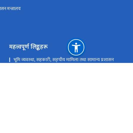
ासन मन्त्रालय
महत्त्वपूर्ण लिङ्कहरू
भूमि व्यवस्था, सहकारी, सङ्घीय मामिला तथा सामान्य प्रशासन
मन्त्रालय
गृह मन्त्रालय
ई-हाजिरी
np,info@copomis.gov.np
Copomis support: (९७७ ०१-४५६५२५१,४५६