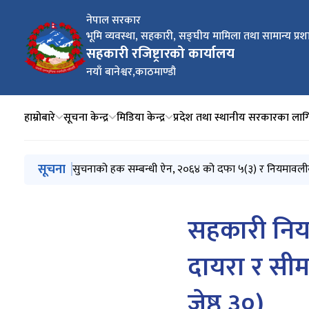
नेपाल सरकार
भूमि व्यवस्था, सहकारी, सङ्घीय मामिला तथा सामान्य प्रश
सहकारी रजिष्ट्रारको कार्यालय
नयाँ बानेश्वर,काठमाण्डौ
हाम्रोबारे
सूचना केन्द्र
मिडिया केन्द्र
प्रदेश तथा स्थानीय सरकारका लागि
मुख्य नेभिगेसनमा जानुहोस्
सूचना
सुचनाको हक सम्बन्धी ऐन, २०६४ को दफा ५(३) र नियमावल
सुचनाको हक सम्बन्धी ऐन, २०६४ को दफा ५(३) र नियमावल
कोपोमिस प्रणालीमा आवद्ध भई विवरण अनिवार्य रुपमा अद्यावधि
COPOMIS तालिम संचालन सम्बन्धी सूचना ।
विज्ञप्ति
सहकारी नियम
दायरा र सीम
जेष्ठ ३०)