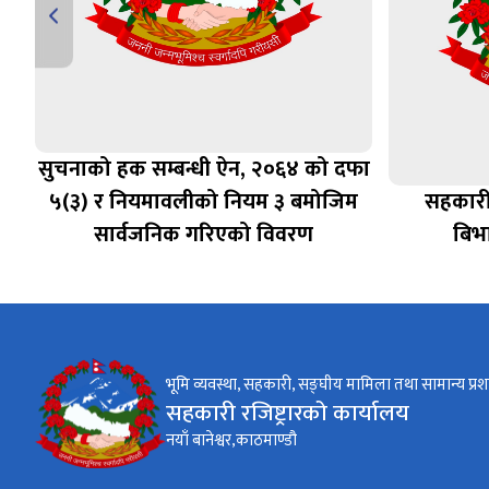
सुचनाको हक सम्बन्धी ऐन, २०६४ को दफा
५(३) र नियमावलीको नियम ३ बमोजिम
सहकारी
सार्वजनिक गरिएको विवरण
बिभ
भूमि व्यवस्था, सहकारी, सङ्घीय मामिला तथा सामान्य प्रश
सहकारी रजिष्ट्रारको कार्यालय
नयाँ बानेश्वर,काठमाण्डौ